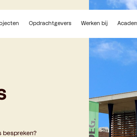
ojecten
Opdrachtgevers
Werken bij
Acade
s
ts bespreken?