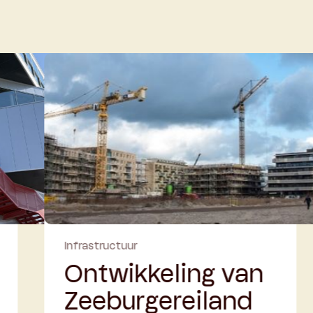
Energie
eling van
Windpark F
ereiland
Windpark Fryslân