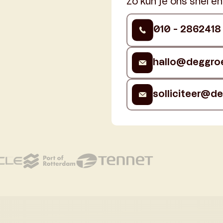
Zo kun je ons snel e
010 - 2862418
hallo@deggroe
solliciteer@d