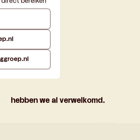
n direct bereiken
p.nl
eggroep.nl
hebben we al verwelkomd.