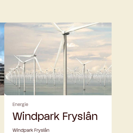
Infrastructuur
ryslân
De Nieuwe
Afsluitdijk