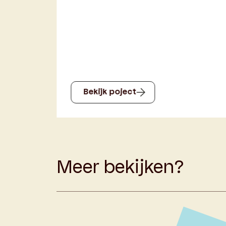
Ontwikkeling van 
oject
Bekijk poject
Meer bekijken?