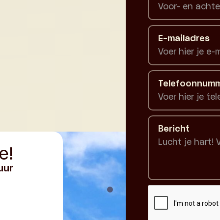
E-mailadres
Telefoonnum
Bericht
e!
uur